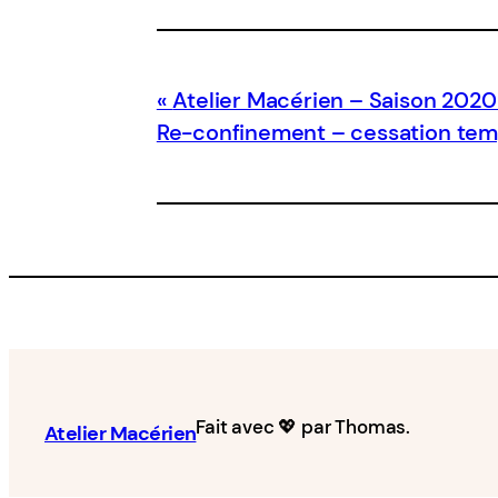
Atelier Macérien – Saison 202
Re-confinement – cessation temp
Fait avec 💖 par Thomas.
Atelier Macérien