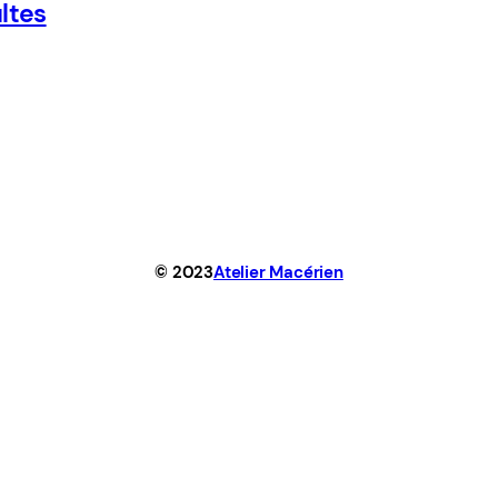
ltes
© 2023
Atelier Macérien