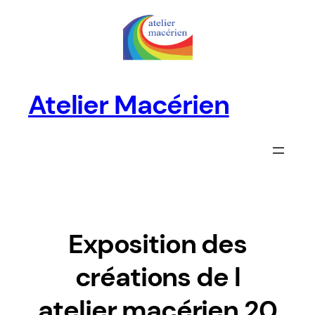
Aller
au
contenu
Atelier Macérien
Exposition des
créations de l
atelier macérien 20