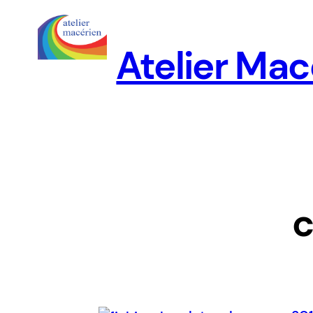
Aller
au
Atelier Mac
contenu
c